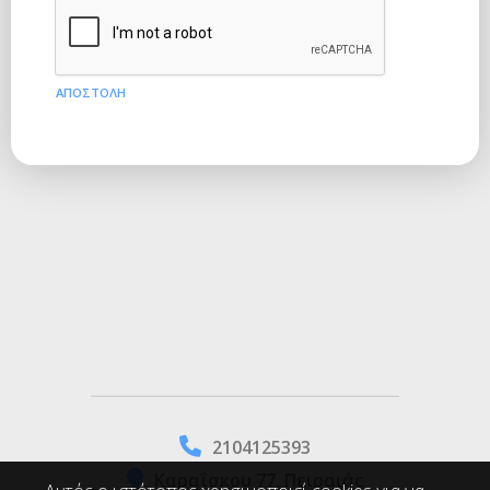
ΑΠΟΣΤΟΛΉ
2104125393
Καραΐσκου 77, Πειραιάς