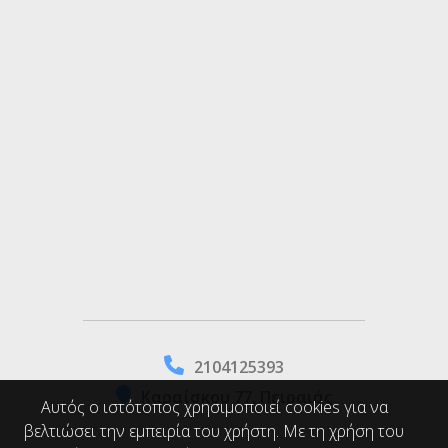
2104125393
Καραΐσκου 77, Πειραιάς
Αυτός ο ιστότοπος χρησιμοποιεί cookies για να
βελτιώσει την εμπειρία του χρήστη. Με τη χρήση του